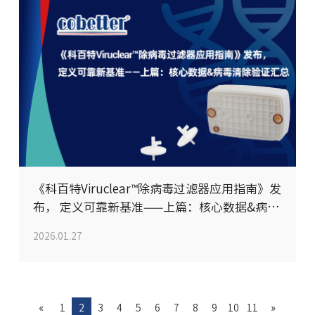
《科百特Viruclear™除病毒过滤器应用指南》发
布， 定义可靠新基准——上篇：核心数据&病毒
清除验证汇总
2026.01.27
«
1
2
3
4
5
6
7
8
9
10
11
»