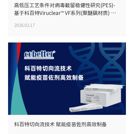
高低压工艺条件对病毒截留稳健性研究(PES)-
基于科百特Viruclear™ VF系列(聚醚砜材质) 除
病毒过滤器病毒截留最差条件分享
2026.02.17
科百特切向流技术 赋能疫苗佐剂高效制备