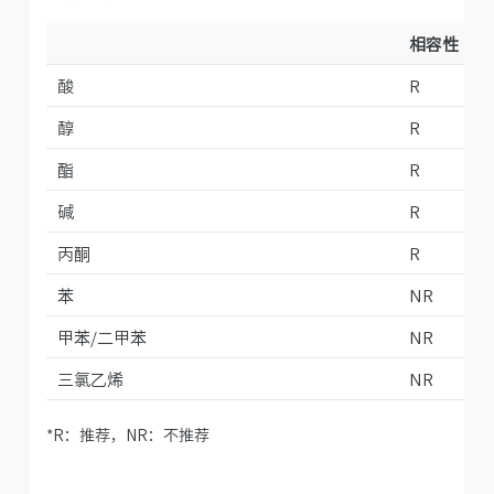
相容性
酸
R
醇
R
酯
R
碱
R
丙酮
R
苯
NR
甲苯/二甲苯
NR
三氯乙烯
NR
*R：推荐，NR：不推荐