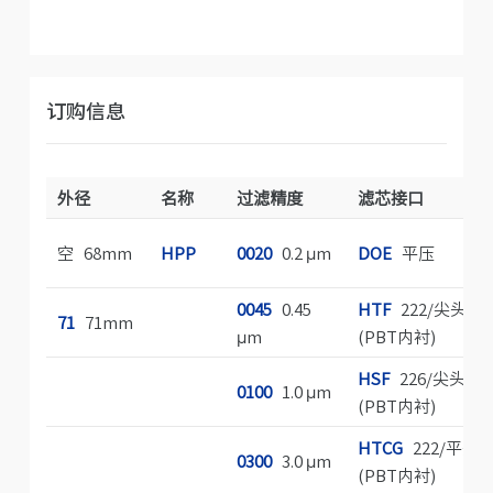
订购信息
外径
名称
过滤精度
滤芯接口
空 68mm
HPP
0020
0.2 µm
DOE
平压
0045
0.45
HTF
222/尖头式
71
71mm
µm
(PBT内衬)
HSF
226/尖头式
0100
1.0 µm
(PBT内衬)
HTCG
222/平头
0300
3.0 µm
(PBT内衬)