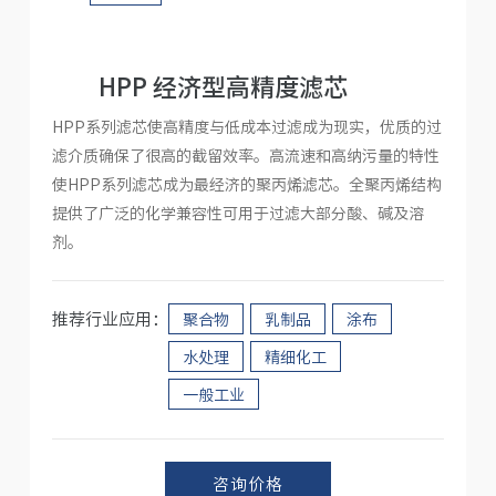
人才招聘
HPP 经济型高精度滤芯
HPP系列滤芯使高精度与低成本过滤成为现实，优质的过
滤介质确保了很高的截留效率。高流速和高纳污量的特性
使HPP系列滤芯成为最经济的聚丙烯滤芯。全聚丙烯结构
提供了广泛的化学兼容性可用于过滤大部分酸、碱及溶
剂。
推荐行业应用：
聚合物
乳制品
涂布
水处理
精细化工
一般工业
咨询价格