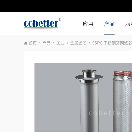
应用
产品
服
首页
产品
工业
金属滤芯
SSPC 不锈钢筛网滤
生物制药生产
生命科学
细胞和基因治疗
工业
生命科学研究
医疗
小分子药物
食品和饮料
工业
微电子