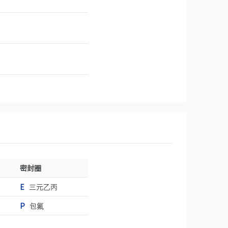
，
密封圈
E
三元乙丙
P
包氟