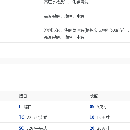
高压水枪反冲，化学清洗
高温裂解、热解、水解
溶剂浸泡，使胶体溶解(根据实际物料选择溶剂)
高温裂解、热解、水解
接口
长度
L
螺口
05
5英寸
TC
222/平头式
10
10英寸
SC
226/平头式
20
20英寸