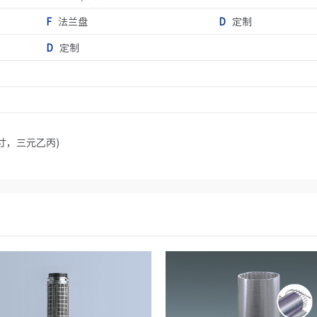
F
法兰盘
D
定制
D
定制
5英寸，三元乙丙)