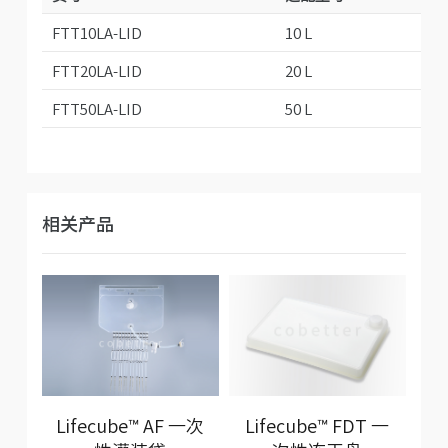
FTT10LA-LID
10 L
FTT20LA-LID
20 L
FTT50LA-LID
50 L
相关产品
Lifecube™ AF 一次
Lifecube™ FDT 一
L