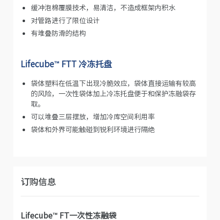
缓冲泡棉覆膜技术，易清洁，不造成框架内积水
对管路进行了限位设计
有堆叠防滑的结构
Lifecube™ FTT 冷冻托盘
袋体塑料在低温下出现冷脆效应，袋体直接运输有较高
的风险，一次性袋体加上冷冻托盘便于和保护冻融袋存
取。
可以堆叠三层摆放，增加冷库空间利用率
袋体和外界可能触碰到锐利环境进行隔绝
订购信息
Lifecube™ FT一次性冻融袋