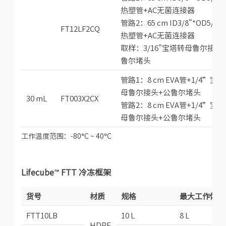
热塑管+AC无菌连接器
管路2：65 cm ID3/8"*OD5/8"
FT12LF2CQ
热塑管+AC无菌连接器
取样：3/16"宝塔转母鲁尔接头
鲁尔堵头
管路1：8 cm EVA管+1/4”宝
母鲁尔接头+公鲁尔堵头
30 mL
FT003X2CX
管路2：8 cm EVA管+1/4”宝
母鲁尔接头+公鲁尔堵头
工作温度范围：-80°C ~ 40°C
Lifecube™ FTT 冷冻框架
货号
材质
规格
最大工作体积
FTT10LB
10 L
8 L
HDPE