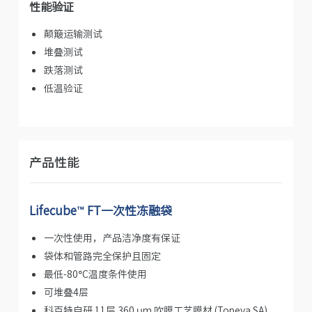
性能验证
颠簸运输测试
堆叠测试
跌落测试
低温验证
产品性能
Lifecube™ FT一次性冻融袋
一次性使用，产品洁净度有保证
袋体和管路完全保护且固定
最低-80°C温度条件使用
可堆叠4层
科百特自研 11层 360 μm 吹膜工艺膜材 (Topeva SA)，