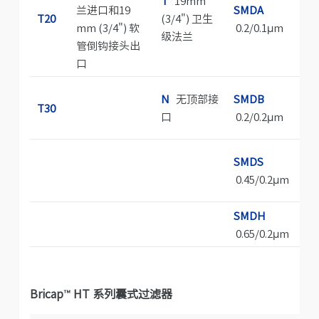
T
19mm
兰进口和19
SMDA
T20
(3/4") 卫生
mm (3/4") 软
0.2/0.1μm
级法兰
管倒钩接头出
口
N
无顶部接
SMDB
T30
口
0.2/0.2μm
SMDS
0.45/0.2μm
SMDH
0.65/0.2μm
Bricap
™
HT 系列囊式过滤器