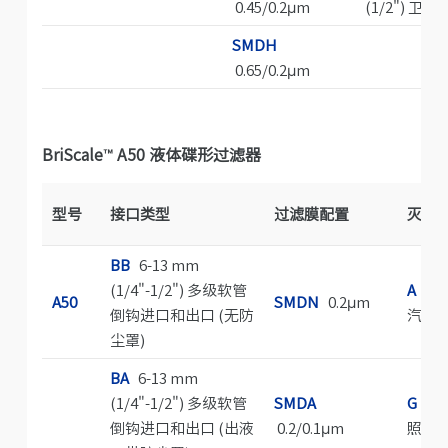
0.45/0.2μm
(1/2") 卫
SMDH
0.65/0.2μm
BriScale
™
A50 液体碟形过滤器
型号
接口类型
过滤膜配置
灭菌
BB
6-13 mm
(1/4"-1/2") 多级软管
A
仅
A50
SMDN
0.2μm
倒钩进口和出口 (无防
汽灭
尘罩)
BA
6-13 mm
(1/4"-1/2") 多级软管
SMDA
G
耐
倒钩进口和出口 (出液
0.2/0.1μm
照灭