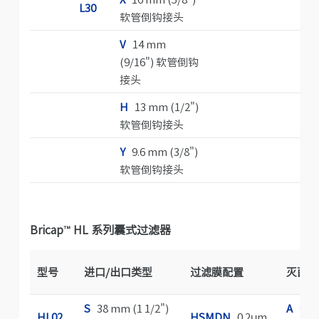
L30
软管倒钩接头
V
14 mm
(9/16") 软管倒钩
接头
H
13 mm (1/2")
软管倒钩接头
Y
9.6 mm (3/8")
软管倒钩接头
Bricap
™
HL 系列囊式过滤器
型号
进口/出口类型
过滤膜配置
灭菌方
S
38 mm (1 1/2")
A
仅高
HL02
HSMDN
0.2μm