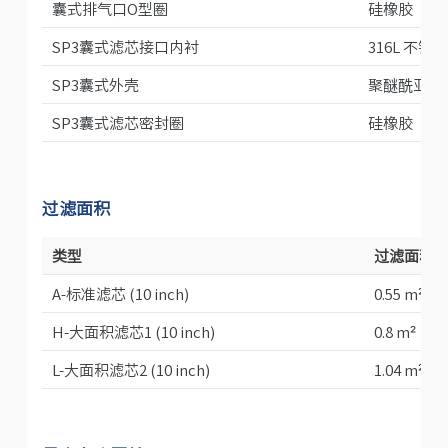
囊式排气口O型圈
硅橡胶
SP3囊式滤芯接口内衬
316L 不锈钢
SP3囊式外壳
聚醚酰亚胺 (
SP3囊式滤芯密封圈
硅橡胶
过滤面积
类型
过滤面积
A-标准滤芯 (10 inch)
0.55 m²
H-大面积滤芯1 (10 inch)
0.8 m²
L-大面积滤芯2 (10 inch)
1.04 m²