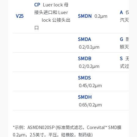
CP
Luer lock 母
接头进口和 Luer
A
仅高
V25
SMDN
0.2μm
lock 公接头出
汽灭菌
口
SMDA
G
耐伽
0.2/0.1μm
照灭菌
SMDB
S
无菌
0.2/0.2μm
式过滤
SMDS
0.45/0.2μm
SMDH
0.65/0.2μm
*示例：ASMDN020SP (标准筒式滤芯，Corevital
™
SMD膜
0.2µm，2.5英寸，平压，硅橡胶，制药级)