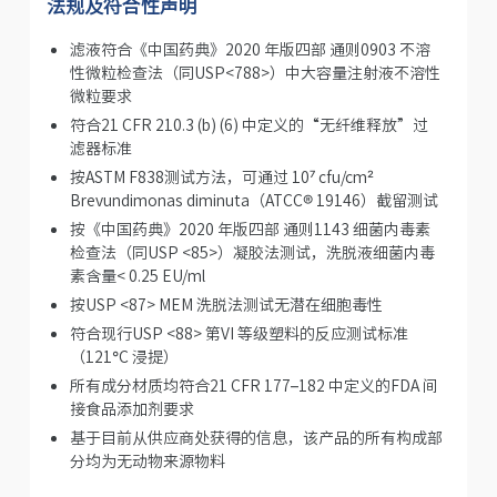
法规及符合性声明
滤液符合《中国药典》2020 年版四部 通则0903 不溶
性微粒检查法（同USP<788>）中大容量注射液不溶性
微粒要求
符合21 CFR 210.3 (b) (6) 中定义的“无纤维释放”过
滤器标准
按ASTM F838测试方法，可通过 10⁷ cfu/cm²
Brevundimonas diminuta（ATCC® 19146）截留测试
按《中国药典》2020 年版四部 通则1143 细菌内毒素
检查法（同USP <85>）凝胶法测试，洗脱液细菌内毒
素含量< 0.25 EU/ml
按USP <87> MEM 洗脱法测试无潜在细胞毒性
符合现行USP <88> 第VI 等级塑料的反应测试标准
（121°C 浸提）
所有成分材质均符合21 CFR 177–182 中定义的FDA 间
接食品添加剂要求
基于目前从供应商处获得的信息，该产品的所有构成部
分均为无动物来源物料