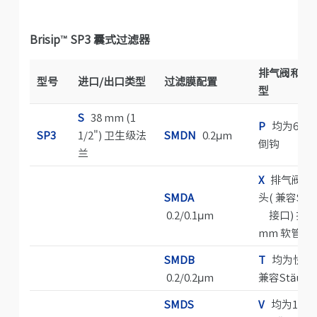
Brisip
™
SP3 囊式过滤器
排气阀和排
型号
进口/出口类型
过滤膜配置
型
S
38 mm (1
P
均为6 m
SP3
1/2") 卫生级法
SMDN
0.2μm
倒钩
兰
X
排气阀为
SMDA
头( 兼容Stäu
0.2/0.1μm
接口) 排液
mm 软管倒
SMDB
T
均为快速
0.2/0.2μm
兼容Stäubli
SMDS
V
均为13 m