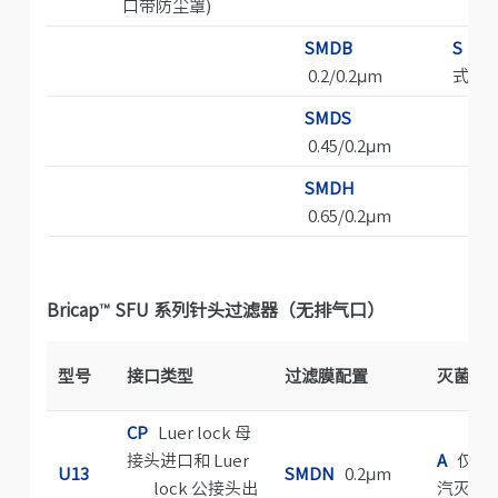
口带防尘罩)
SMDB
S
无
0.2/0.2μm
式过
SMDS
0.45/0.2μm
SMDH
0.65/0.2μm
Bricap
™
SFU 系列针头过滤器（无排气口）
型号
接口类型
过滤膜配置
灭菌方
CP
Luer lock 母
接头进口和 Luer
A
仅高
U13
SMDN
0.2μm
lock 公接头出
汽灭菌