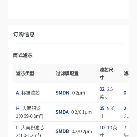
订购信息
筒式滤芯
滤芯尺
滤芯类型
过滤膜配置
滤芯
寸
02
2.5
A
标准滤芯
SMDN
0.2μm
0
平
英寸
H
大面积滤
05
5 英
2
226 
SMDA
0.2/0.1μm
1(0.69-0.8m²)
寸
头式
L
大面积滤芯
10
10 英
7
226 
SMDB
0.2/0.2μm
2(1.0-1.2m²)
寸
头式