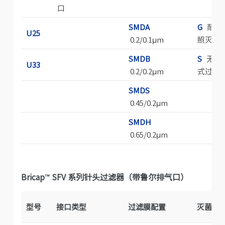
口
SMDA
G
耐伽
U25
0.2/0.1μm
照灭菌
SMDB
S
无菌
U33
0.2/0.2μm
式过滤
SMDS
0.45/0.2μm
SMDH
0.65/0.2μm
Bricap
™
SFV 系列针头过滤器（带鲁尔排气口）
型号
接口类型
过滤膜配置
灭菌方