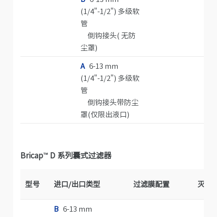
(1/4"-1/2") 多级软
管
倒钩接头( 无防
尘罩)
A
6-13 mm
(1/4"-1/2") 多级软
管
倒钩接头带防尘
罩(仅限出液口)
Bricap
™
D 系列囊式过滤器
型号
进口/出口类型
过滤膜配置
灭菌
B
6-13 mm