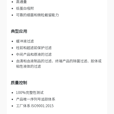
高通量
低蛋白吸附
可靠的细菌和微粒截留能力
典型应用
缓冲液过滤
柱前和超滤前保护过滤
中间产品和原液的过滤
血清和血液制品的过滤、终端产品的除菌过滤、胶体或
粘性液体的过滤
质量控制
100%完整性测试
产品唯一序列号追踪体系
工厂体系 ISO9001:2015