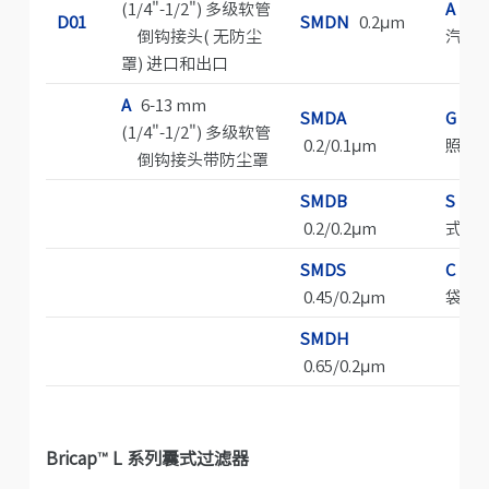
(1/4"-1/2") 多级软管
A
仅
D01
SMDN
0.2μm
倒钩接头( 无防尘
汽灭
罩) 进口和出口
A
6-13 mm
SMDA
G
耐
(1/4"-1/2") 多级软管
0.2/0.1μm
照灭
倒钩接头带防尘罩
SMDB
S
无
0.2/0.2μm
式过
SMDS
C
灭
0.45/0.2μm
袋无
SMDH
0.65/0.2μm
Bricap
™
L 系列囊式过滤器