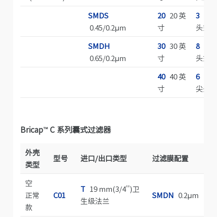
SMDS
20
20 英
3
222 
0.45/0.2μm
寸
头式
SMDH
30
30 英
8
222 
0.65/0.2μm
寸
头式
40
40 英
6
222
寸
尖头
Bricap
™
C 系列囊式过滤器
外壳
型号
进口/出口类型
过滤膜配置
类型
空
T
19 mm(3/4'')卫
A
正常
C01
SMDN
0.2μm
生级法兰
款