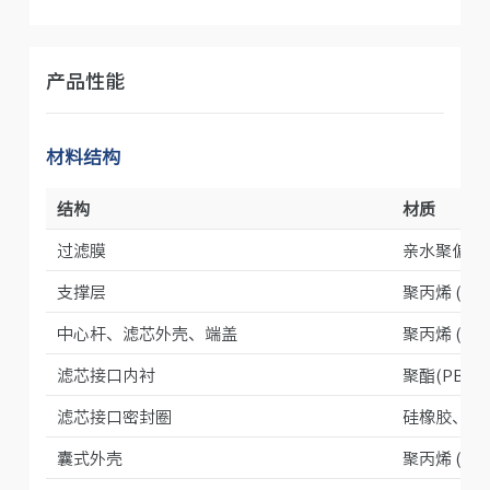
产品性能
材料结构
结构
材质
过滤膜
亲水聚偏二氟
支撑层
聚丙烯 (PP)
中心杆、滤芯外壳、端盖
聚丙烯 (PP)
滤芯接口内衬
聚酯(PBT)
滤芯接口密封圈
硅橡胶、氟
囊式外壳
聚丙烯 (PP)