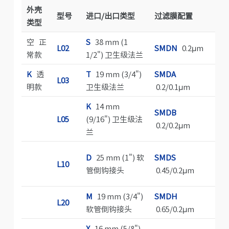
外壳
型号
进口/出口类型
过滤膜配置
灭
类型
空 正
S
38 mm (1
A
L02
SMDN
0.2μm
常款
1/2") 卫生级法兰
蒸
K
透
T
19 mm (3/4")
SMDA
G
L03
明款
卫生级法兰
0.2/0.1μm
辐
K
14 mm
S
SMDB
L05
(9/16") 卫生级法
囊
0.2/0.2μm
兰
器
C
D
25 mm (1") 软
SMDS
L10
吸
管倒钩接头
0.45/0.2μm
包
M
19 mm (3/4")
SMDH
L20
软管倒钩接头
0.65/0.2μm
X
16 mm (5/8")