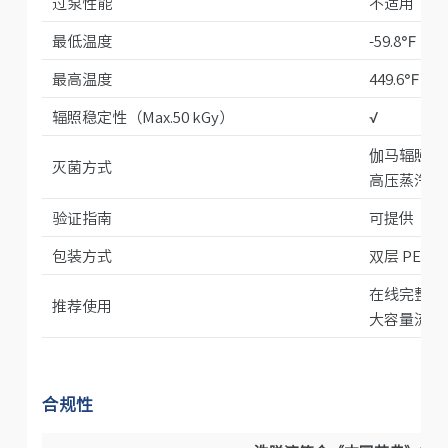
过泵性能
不适用
最低温度
-59.8℉ | -
最高温度
449.6℉ | 
辐照稳定性
（Max.50 kGy）
√
伽马辐照
灭菌方式
高压蒸汽灭
验证指南
可提供
包装方式
双层 PE 包
在线完整性
推荐使用
大容量流体
合规性