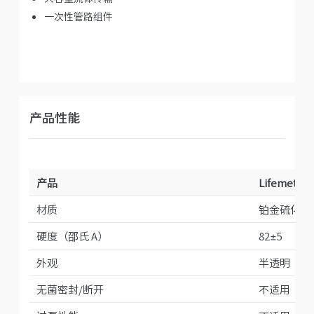
一次性管路组件
产品性能
产品
Lifemeta™
材质
铂金硫化硅
硬度
（邵氏 A）
82±5
外观
半透明
无菌密封/断开
不适用