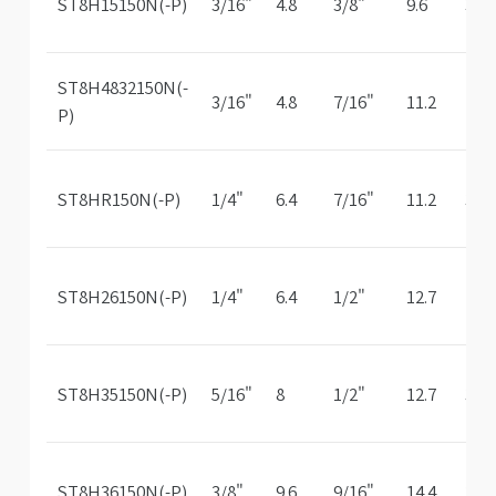
ST8H15150N(-P)
3/16"
4.8
3/8"
9.6
3/3
ST8H4832150N(-
3/16"
4.8
7/16"
11.2
1/8
P)
ST8HR150N(-P)
1/4"
6.4
7/16"
11.2
3/3
ST8H26150N(-P)
1/4"
6.4
1/2"
12.7
1/8
ST8H35150N(-P)
5/16"
8
1/2"
12.7
3/3
ST8H36150N(-P)
3/8"
9.6
9/16"
14.4
3/3