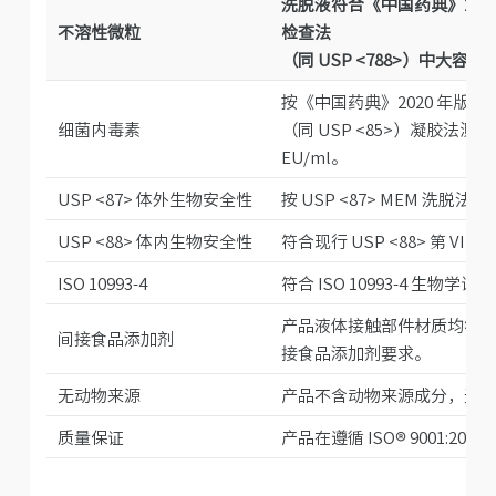
洗脱液符合《中国药典》2020 
不溶性微粒
检查法
（同 USP <788>）中大
按《中国药典》2020 年版四部
细菌内毒素
（同 USP <85>）凝胶法测试
EU/ml。
USP <87> 体外生物安全性
按 USP <87> MEM 洗
USP <88> 体内生物安全性
符合现行 USP <88> 第 V
ISO 10993-4
符合 ISO 10993-4 生物学
产品液体接触部件材质均符合 21 C
间接食品添加剂
接食品添加剂要求。
无动物来源
产品不含动物来源成分，无传
质量保证
产品在遵循 ISO® 9001:2