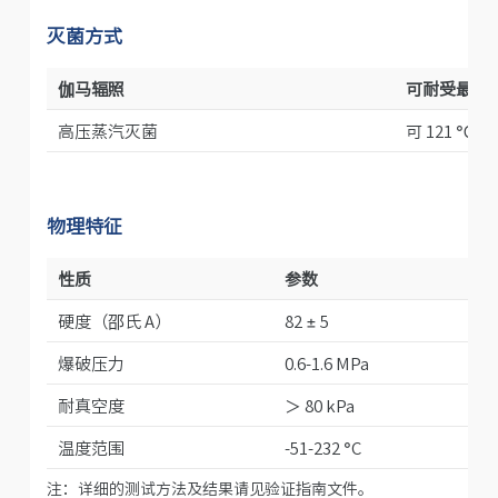
灭菌方式
伽马辐照
可耐受最高 2
高压蒸汽灭菌
可 121 ℃
物理特征
性质
参数
硬度（邵氏 A）
82 ± 5
爆破压力
0.6-1.6 MPa
耐真空度
＞ 80 kPa
温度范围
-51-232 °C
注：详细的测试方法及结果请见验证指南文件。