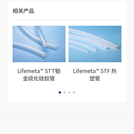
相关产品
Lifemeta™ STT铂
Lifemeta™ STF 热
L
金硫化硅胶管
塑管