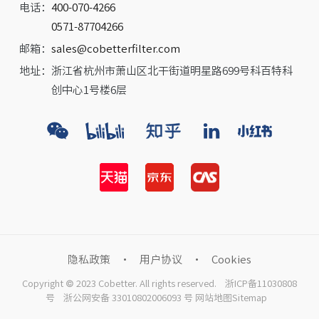
电话：
400-070-4266
0571-87704266
邮箱：
sales@cobetterfilter.com
地址：
浙江省杭州市萧山区北干街道明星路699号科百特科
创中心1号楼6层
隐私政策
·
用户协议
·
Cookies
CN
EN
JP
Copyright © 2023 Cobetter. All rights reserved.
浙ICP备11030808
号
浙公网安备
33010802006093 号
网站地图Sitemap