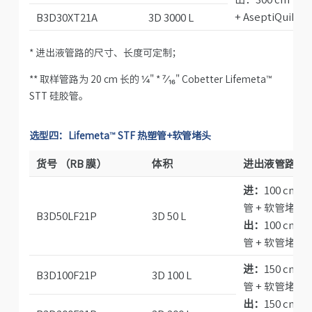
+ AseptiQuik
B3D30XT21A
3D 3000 L
* 进出液管路的尺寸、长度可定制；
** 取样管路为 20 cm 长的 ¼" *
⁷⁄₁₆
" Cobetter Lifemeta™
STT 硅胶管。
选型四：Lifemeta™ STF 热塑管+软管堵头
货号 （RB 膜）
体积
进出液管路
*
进：
100 cm ⅜
管 + 软管堵头
B3D50LF21P
3D 50 L
出：
100 cm ⅜
管 + 软管堵头
进：
150 cm ⅜
B3D100F21P
3D 100 L
管 + 软管堵头
出：
150 cm ⅜