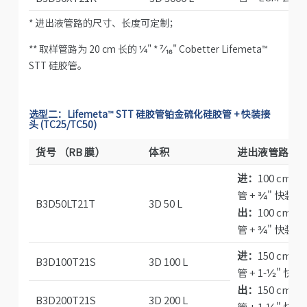
* 进出液管路的尺寸、长度可定制；
** 取样管路为 20 cm 长的 ¼" * ⁷⁄₁₆" Cobetter Lifemeta™
STT 硅胶管。
选型二：Lifemeta™ STT 硅胶管铂金硫化硅胶管 + 快装接
头 (TC25/TC50)
货号 （RB 膜）
体积
进出液管路
*
进：
100 cm ⅜
管 + ¾" 快装接
B3D50LT21T
3D 50 L
出
：
100 cm ⅜
管 + ¾" 快装接
进：
150 cm ⅜
B3D100T21S
3D 100 L
管 + 1-½" 快装
出：
150 cm ⅜
B3D200T21S
3D 200 L
管 + 1-½" 快装