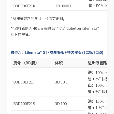
管 + ECM 公
B3D30XF21K
3D 3000 L
* 进出液管路的尺寸、长度可定制；
** 取样管路为 40 cm 长的 ¼" *
⁷⁄₁₆
" Cobetter Lifemeta™
STF 热塑管。
选型六：Lifemeta™ STF 热塑管版+ 快装接头 (TC25/TC50)
货号 （RB 膜）
体积
进出液管路
*
进：
100 cm ⅜
管 + ¾" 快装接
B3D50LF21T
3D 50 L
出：
100 cm ⅜
管 + ¾" 快装接
进：
150 cm ⅜
B3D100F21S
3D 100 L
管 + 1-½" 快装
出
：
150 cm ⅜