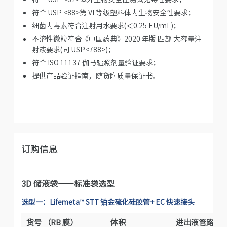
符合 USP <88>第 VI 等级塑料体内生物安全性要求；
细菌内毒素符合注射用水要求(＜0.25 EU/mL)；
不溶性微粒符合《中国药典》2020 年版 四部 大容量注
射液要求(同 USP<788>)；
符合 ISO 11137 伽马辐照剂量验证要求；
提供产品验证指南，随货附质量保证书。
订购信息
3D 储液袋——标准袋选型
选型一：Lifemeta™ STT 铂金硫化硅胶管+ EC 快速接头
货号 （RB 膜）
体积
进出液管路
*