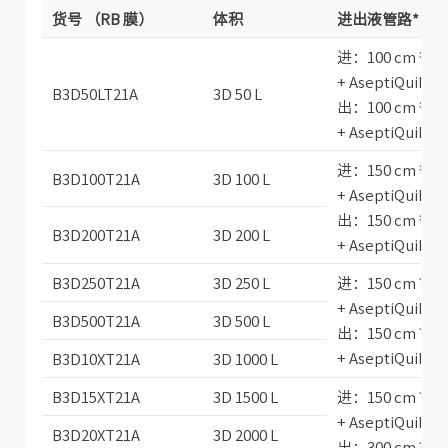
货号 （RB 膜）
体积
进出液管路
*
进：
100 cm ⅜"
+ AseptiQuik
B3D50LT21A
3D 50 L
出：
100 cm ⅜"
+ AseptiQuik
进：
150 cm ⅜"
B3D100T21A
3D 100 L
+ AseptiQuik
出：
150 cm ⅜"
B3D200T21A
3D 200 L
+ AseptiQuik
B3D250T21A
3D 250 L
进：
150 cm ½"
+ AseptiQuik
B3D500T21A
3D 500 L
出：
150 cm ½"
+ AseptiQuik
B3D10XT21A
3D 1000 L
B3D15XT21A
3D 1500 L
进：
150 cm ½"
+ AseptiQuik
B3D20XT21A
3D 2000 L
出：
300 cm ½"