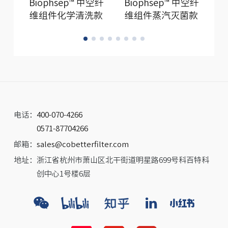
Biophsep™ 中空纤
Biophsep™ 中空纤
B
维组件化学清洗款
维组件蒸汽灭菌款
电话：
400-070-4266
0571-87704266
邮箱：
sales@cobetterfilter.com
地址：
浙江省杭州市萧山区北干街道明星路699号科百特科
创中心1号楼6层