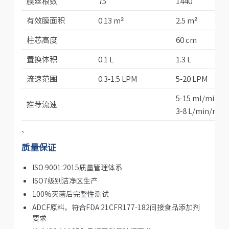
膜丝根数
75
1440
有效膜面积
0.13 m²
2.5 m²
柱芯高度
60 cm
置换体积
0.1 L
1.3 L
流速范围
0.3-1.5 LPM
5-20 LPM
5-15 ml/min/fi
推荐流速
3-8 L/min/m²
、
质量保证
ISO 9001:2015质量管理体系
ISO7级别洁净区生产
100%灭菌后完整性测试
ADCF原料，符合FDA 21CFR177-182间接食品添加剂
要求