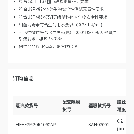
符合ISO 11137伽马辐照剂量验证要求
符合USP<87>体外生物安全性测试无毒性要求
符合USP<88>第VI等级塑料体内生物安全性要求
细菌内毒素符合注射用水要求(＜0.25 EU/mL)
不溶性微粒符合《中国药典》2020年版四部大容量注
射液要求 (同USP<788>)
提供产品验证指南，随货附COA
订购信息
配套隔膜
膜丝
蒸汽款货号
辐照款货号
货号
精度
0.2
HFEF2M20R1060AP
SAH02001
μm