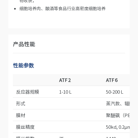
物收获；
细胞培养肉、酿酒等食品行业高密度细胞培养
产品性能
性能参数
ATF 2
ATF 6
反应器规模
1-10 L
50-200 L
形式
蒸汽款、辐照
膜材
聚醚砜（PES）
膜丝精度
50kd, 0.2μm