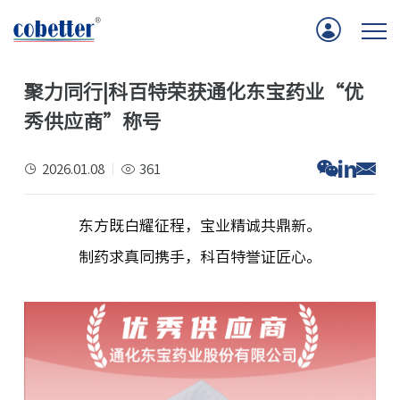
聚力同行|科百特荣获通化东宝药业“优
首页
秀供应商”称号
应用
2026.01.08
361
产品
东方既白耀征程，宝业精诚共鼎新。
服务支持
制药求真同携手，科百特誉证匠心。
公司新闻
关于我们
联系我们