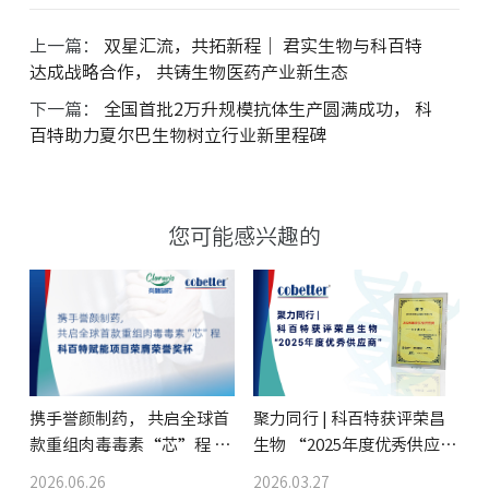
上一篇：
双星汇流，共拓新程｜ 君实生物与科百特
达成战略合作， 共铸生物医药产业新生态
下一篇：
全国首批2万升规模抗体生产圆满成功， 科
百特助力夏尔巴生物树立行业新里程碑
您可能感兴趣的
携手誉颜制药， 共启全球首
聚力同行 | 科百特获评荣昌
款重组肉毒毒素“芯”程 科
生物 “2025年度优秀供应
百特赋能项目荣膺荣誉奖杯
商”
2026.06.26
2026.03.27