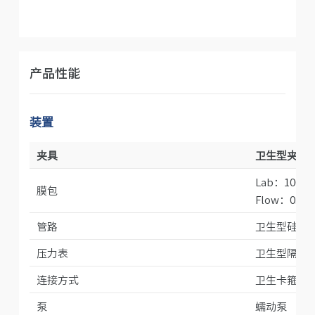
产品性能
装置
夹具
卫生型夹具
Lab：100cm
膜包
Flow：0.46
管路
卫生型硅胶
压力表
卫生型隔膜
连接方式
卫生卡箍连
泵
蠕动泵