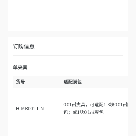
订购信息
单夹具
货号
适配膜包
0.01㎡夹具，可适配1-3块0.01㎡膜
H-MB001-L-N
包；或1块0.1㎡膜包