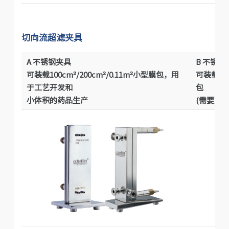
切向流超滤夹具
A 不锈钢夹具
B 不锈钢
可装载100cm²/200cm²/0.11m²小型膜包，用
可装载0.
于工艺开发和
包
小体积的药品生产
(需要更