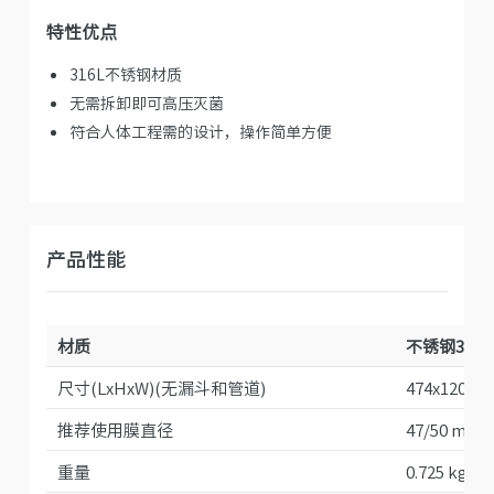
特性优点
316L不锈钢材质
无需拆卸即可高压灭菌
符合人体工程需的设计，操作简单方便
产品性能
材质
不锈钢316L
尺寸(LxHxW)(无漏斗和管道)
474x120x9
推荐使用膜直径
47/50 mm
重量
0.725 kg