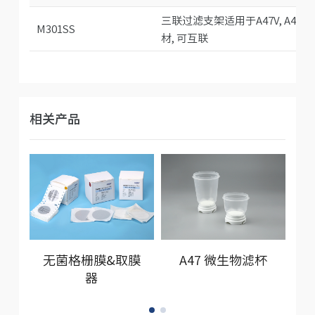
三联过滤支架适用于A47V, A47U
M301SS
材, 可互联
相关产品
无菌格栅膜&取膜
A47 微生物滤杯
器