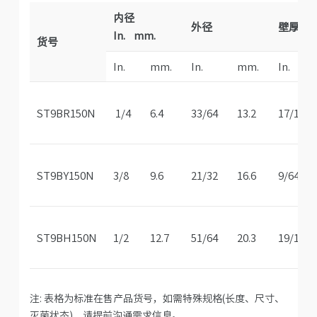
内径
外径
壁厚
In. mm.
货号
In.
mm.
In.
mm.
In.
ST9BR150N
1/4
6.4
33/64
13.2
17/128
ST9BY150N
3/8
9.6
21/32
16.6
9/64
ST9BH150N
1/2
12.7
51/64
20.3
19/128
注: 表格为标准在售产品货号，如需特殊规格(长度、尺寸、
灭菌状态)，请提前沟通需求信息。