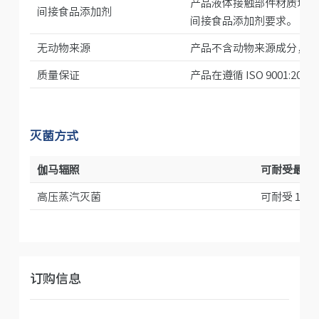
产品液体接触部件材质均符合 21
间接食品添加剂
间接食品添加剂要求。
无动物来源
产品不含动物来源成分，无
质量保证
产品在遵循 ISO 9001:2
灭菌方式
伽马辐照
可耐受最高 2
高压蒸汽灭菌
可耐受 121
订购信息