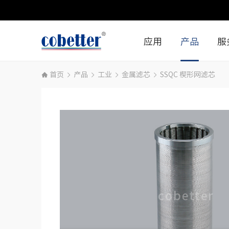
应用
产品
服
首页
产品
工业
金属滤芯
SSQC 楔形网滤芯
生物制药生产
生命科学
细胞和基因治疗
工业
生命科学研究
医疗
小分子药物
食品和饮料
工业
微电子