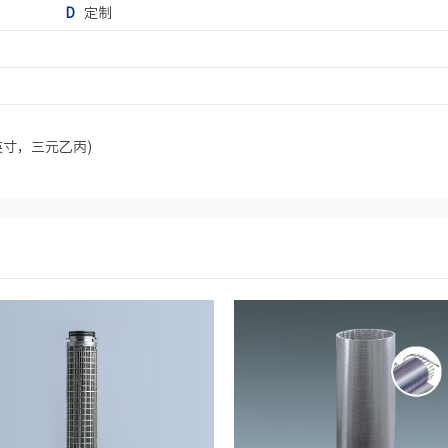
D
定制
0英寸，三元乙丙)