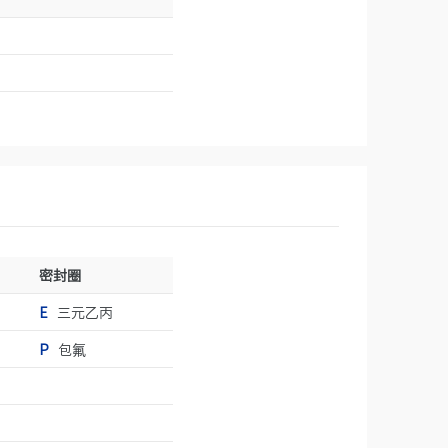
密封圈
E
三元乙丙
P
包氟