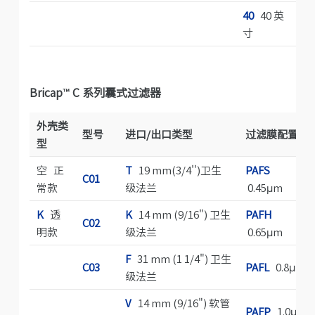
40
40 英
6
寸
Bricap™ C 系列囊式过滤器
外壳类
型号
进口/出口类型
过滤膜配置
型
空 正
T
19 mm(3/4'')卫生
PAFS
C01
常款
级法兰
0.45μm
K
透
K
14 mm (9/16") 卫生
PAFH
C02
明款
级法兰
0.65μm
F
31 mm (1 1/4") 卫生
C03
PAFL
0.8μm
级法兰
V
14 mm (9/16") 软管
PAFP
1.0μm