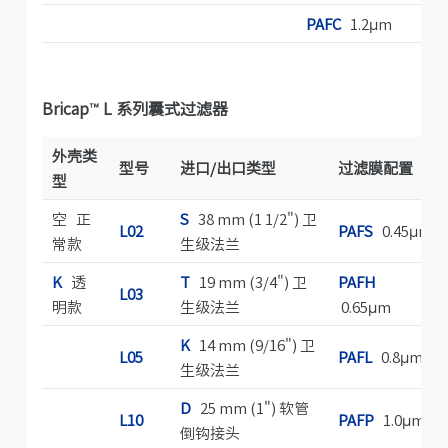
PAFC
1.2μm
Bricap™ L 系列囊式过滤器
外壳类
型号
进口/出口类型
过滤膜配置
型
空 正
S
38 mm (1 1/2") 卫
L02
PAFS
0.45μm
常款
生级法兰
K
透
T
19 mm (3/4") 卫
PAFH
L03
明款
生级法兰
0.65μm
K
14 mm (9/16") 卫
L05
PAFL
0.8μm
生级法兰
D
25 mm (1") 软管
L10
PAFP
1.0μm
倒钩接头