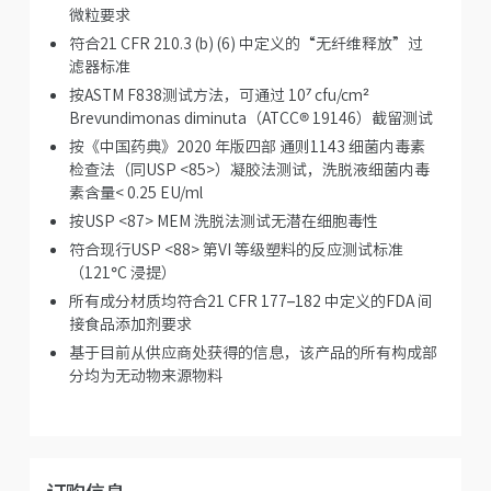
微粒要求
符合21 CFR 210.3 (b) (6) 中定义的“无纤维释放”过
滤器标准
按ASTM F838测试方法，可通过 10⁷ cfu/cm²
Brevundimonas diminuta（ATCC® 19146）截留测试
按《中国药典》2020 年版四部 通则1143 细菌内毒素
检查法（同USP <85>）凝胶法测试，洗脱液细菌内毒
素含量< 0.25 EU/ml
按USP <87> MEM 洗脱法测试无潜在细胞毒性
符合现行USP <88> 第VI 等级塑料的反应测试标准
（121°C 浸提）
所有成分材质均符合21 CFR 177–182 中定义的FDA 间
接食品添加剂要求
基于目前从供应商处获得的信息，该产品的所有构成部
分均为无动物来源物料
订购信息