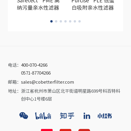
Safetect™ PME 高
Purcise™ PLE 低蛋
P
纳污量亲水性滤器
白吸附亲水性滤器
电话：
400-070-4266
0571-87704266
邮箱：
sales@cobetterfilter.com
地址：
浙江省杭州市萧山区北干街道明星路699号科百特科
创中心1号楼6层