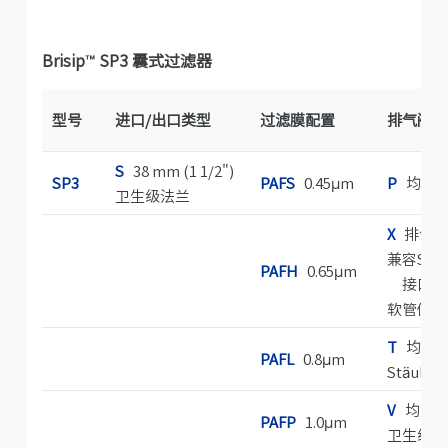
Brisip™ SP3 囊式过滤器
型号
进口/出口类型
过滤膜配置
排气阀和
S
38 mm (1 1/2")
SP3
PAFS
0.45μm
P
均为6
卫生级法兰
X
排气阀
兼容Stäu
PAFH
0.65μm
接口) 
软管倒钩
T
均为快
PAFL
0.8μm
Stäubli
V
均为13 
PAFP
1.0μm
卫生级法