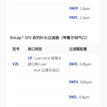
PAFP
1.0μm
PAFC
1.2μm
Bricap™ SFV 系列针头过滤器（带鲁尔排气口）
型号
接口类型
过滤膜配置
灭
CP
Luer lock 母接头
A
V25
进口和 Luer
PAFS
0.45μm
菌
lock 公接头出口
G
PAFH
0.65μm
菌
S
PAFL
0.8μm
滤