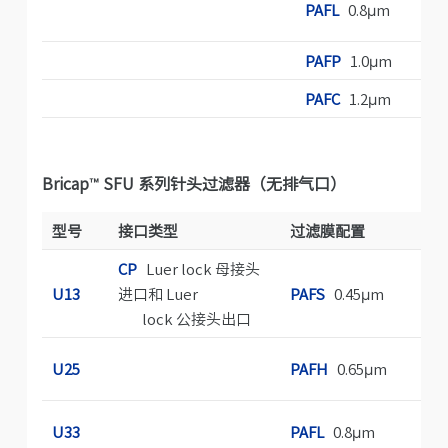
PAFL
0.8μm
PAFP
1.0μm
PAFC
1.2μm
Bricap™ SFU 系列针头过滤器（无排气口）
型号
接口类型
过滤膜配置
灭
CP
Luer lock 母接头
A
U13
进口和 Luer
PAFS
0.45μm
菌
lock 公接头出口
G
U25
PAFH
0.65μm
菌
S
U33
PAFL
0.8μm
滤