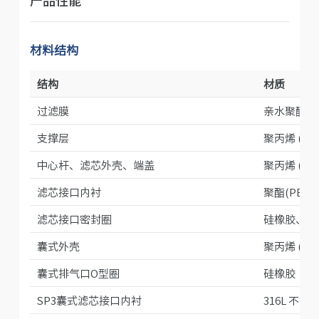
材料结构
结构
材质
过滤膜
亲水聚醚砜 (
支撑层
聚丙烯 (PP
中心杆、滤芯外壳、端盖
聚丙烯 (PP
滤芯接口内衬
聚酯(PBT)
滤芯接口密封圈
硅橡胶、氟
囊式外壳
聚丙烯 (PP
囊式排气口O型圈
硅橡胶
SP3囊式滤芯接口内衬
316L 不锈