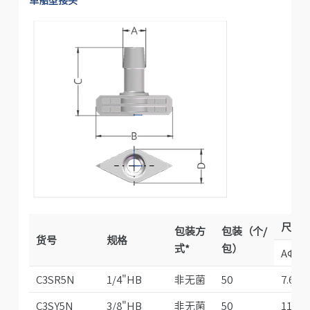
单船型接头
尺寸（
包装方
包装（个/
货号
规格
式*
包）
AΦ
C3SR5N
1/4"HB
非无菌
50
7.6
C3SY5N
3/8"HB
非无菌
50
11