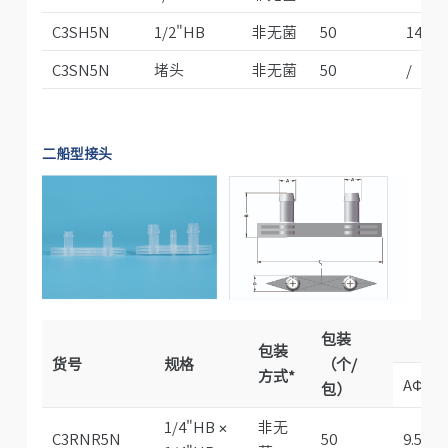
C3SH5N
1/2"HB
非无菌
50
14.6
C3SN5N
堵头
非无菌
50
/
二船型接头
包装
包装
货号
规格
（个/
方式*
AΦ
包）
1/4"HB ×
非无
C3RNR5N
50
9.5