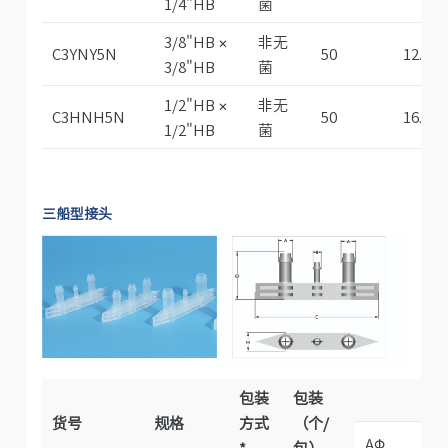
1/4"HB
菌
3/8"HB ×
非无
C3YNY5N
50
12.8
3/8"HB
菌
1/2"HB ×
非无
C3HNH5N
50
16.0
1/2"HB
菌
三船型接头
包装
包装
货号
规格
方式
（个/
AΦ
B
*
包）