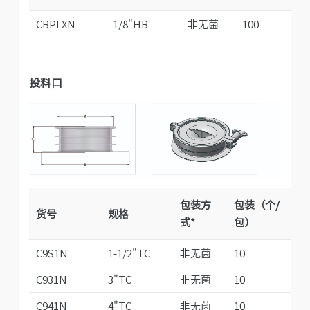
CBPLXN
1/8"HB
非无菌
100
投料口
尺
包装方
包装（个/
货号
规格
式*
包）
A
C9S1N
1-1/2"TC
非无菌
10
43
C931N
3"TC
非无菌
10
83
C941N
4"TC
非无菌
10
11