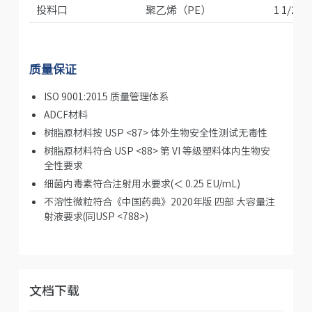
投料口
聚乙烯（PE）
1 1/2"
质量保证
ISO 9001:2015 质量管理体系
ADCF材料
树脂原材料按 USP <87> 体外生物安全性测试无毒性
树脂原材料符合 USP <88> 第 VI 等级塑料体内生物安
全性要求
细菌内毒素符合注射用水要求(＜ 0.25 EU/mL)
不溶性微粒符合《中国药典》2020年版 四部 大容量注
射液要求(同USP <788>)
文档下载