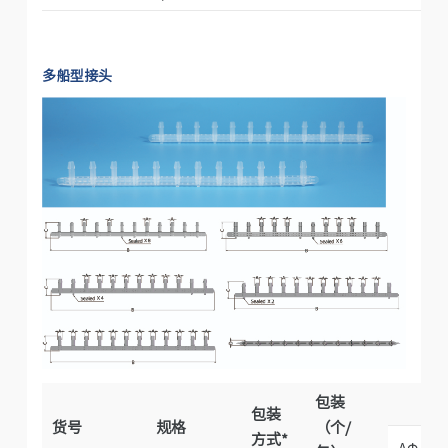
多船型接头
包装
包装
货号
规格
（个/
方式*
AΦ