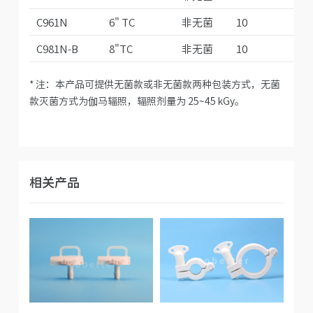
C961N
6" TC
非无菌
10
15
C981N-B
8"TC
非无菌
10
20
* 注：本产品可提供无菌款或非无菌款两种包装方式，无菌
款灭菌方式为伽马辐照，辐照剂量为 25~45 kGy。
相关产品