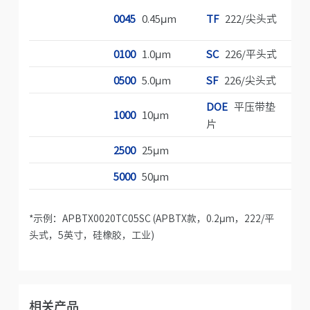
0045
0.45µm
TF
222/尖头式
10
0100
1.0µm
SC
226/平头式
20
0500
5.0µm
SF
226/尖头式
30
DOE
平压带垫
1000
10µm
40
片
2500
25µm
5000
50µm
*示例：APBTX0020TC05SC (APBTX款，0.2µm，222/平
头式，5英寸，硅橡胶，工业)
相关产品