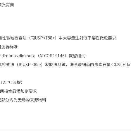
蒸汽灭菌
 不溶性微粒检查法（同USP<788>）中大容量注射液不溶性微粒要求
放”过滤器标准
ndimonas diminuta（ATCC® 19146）截留测试
检查法（同USP <85>）凝胶法测试，洗脱液细菌内毒素含量< 0.25 EU/m
21°C 浸提）
DA 间接食品添加剂要求
成部分均为无动物来源物料