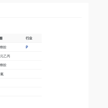
圈
行业
橡胶
P
元乙丙
橡胶
氟