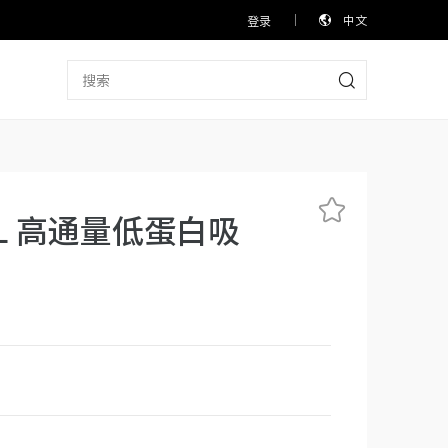
中文
登录
 SVL 高通量低蛋白吸