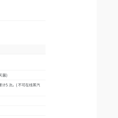
灭菌)
累计5 次。( 不可在线蒸汽