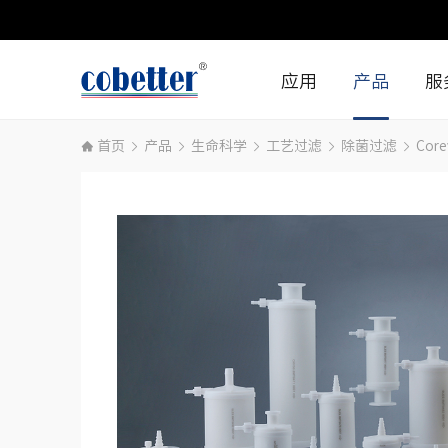
应用
产品
服
首页
产品
生命科学
工艺过滤
除菌过滤
Cor
生物制药生产
生命科学
细胞和基因治疗
工业
生命科学研究
医疗
小分子药物
食品和饮料
工业
微电子