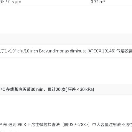
GFP 0.5 μm
0.34 m²
于1×10
⁹
cfu/10 inch Brevundimonas diminuta (ATCC® 19146) 气
 °C 在线蒸汽灭菌30 min，累计20 次( 压差 < 30 kPa)
部 通则0903 不溶性微粒检查法（同USP<788>）中大容量注射液不