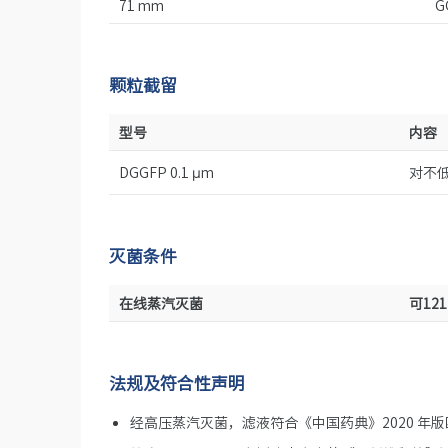
71 mm
G
颗粒截留
型号
内容
DGGFP 0.1 μm
对不低
灭菌条件
在线蒸汽灭菌
可121
法规及符合性声明
经高压蒸汽灭菌，滤液符合《中国药典》2020 年版四