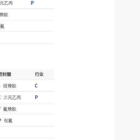
元乙丙
P
橡胶
氟
密封圈
行业
S
硅橡胶
C
E
三元乙丙
P
V
氟橡胶
P
包氟