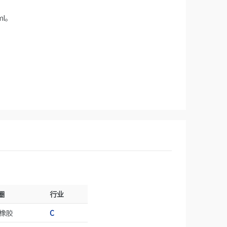
ml。
圈
行业
橡胶
C