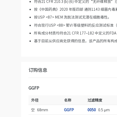
符合21 CFR 210.3 (b) (6) 中定义的“无纤维释
按《中国药典》2020 年版四部 通则1143 细菌内毒素
按USP <87> MEM 洗脱法测试无潜在细胞毒性。
符合现行USP <88> 第VI 等级塑料的反应测试标准（
所有成分材质均符合21 CFR 177–182 中定义的F
基于目前从供应商处获得的信息，该产品的所有构
订购信息
GGFP
外径
名称
过滤精度
空 68mm
GGFP
0050
0.5 µm