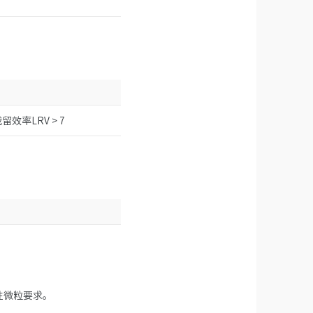
溶胶截留效率LRV > 7
溶性微粒要求。